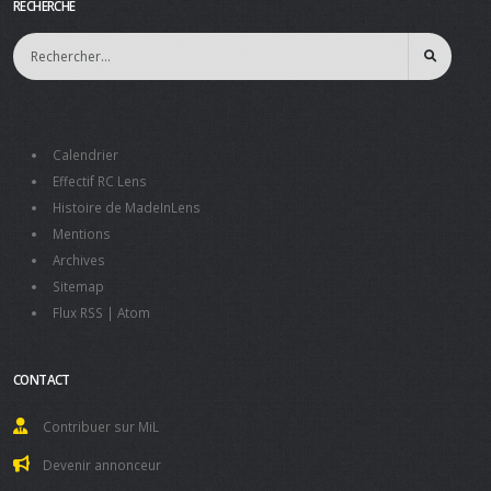
RECHERCHE
Calendrier
Effectif RC Lens
Histoire de MadeInLens
Mentions
Archives
Sitemap
Flux RSS
|
Atom
CONTACT
Contribuer sur MiL
Devenir annonceur