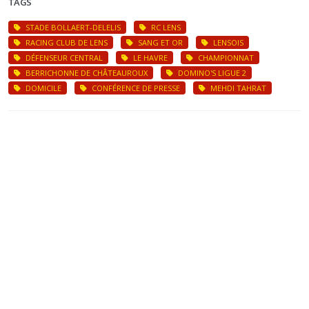
TAGS
STADE BOLLAERT-DELELIS
RC LENS
RACING CLUB DE LENS
SANG ET OR
LENSOIS
DÉFENSEUR CENTRAL
LE HAVRE
CHAMPIONNAT
BERRICHONNE DE CHÂTEAUROUX
DOMINO'S LIGUE 2
DOMICILE
CONFÉRENCE DE PRESSE
MEHDI TAHRAT