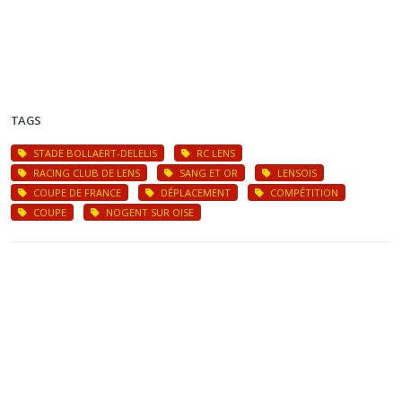
TAGS
STADE BOLLAERT-DELELIS
RC LENS
RACING CLUB DE LENS
SANG ET OR
LENSOIS
COUPE DE FRANCE
DÉPLACEMENT
COMPÉTITION
COUPE
NOGENT SUR OISE