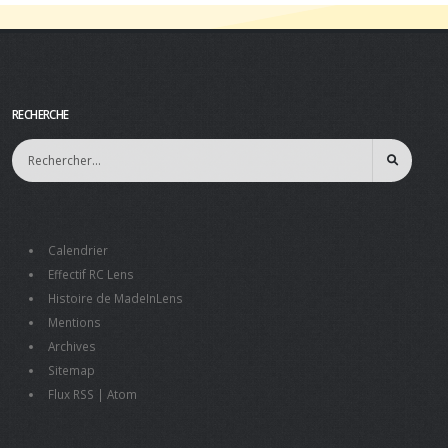
RECHERCHE
Calendrier
Effectif RC Lens
Histoire de MadeInLens
Mentions
Archives
Sitemap
Flux RSS
|
Atom