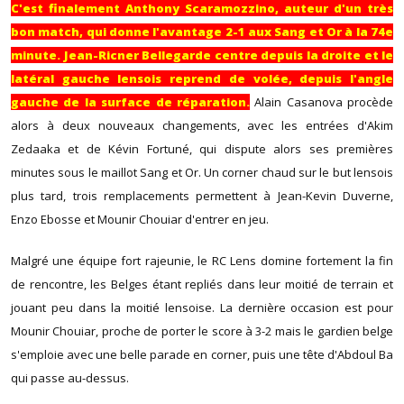
C'est finalement Anthony Scaramozzino, auteur d'un très
bon match, qui donne l'avantage 2-1 aux Sang et Or à la 74e
minute. Jean-Ricner Bellegarde centre depuis la droite et le
latéral gauche lensois reprend de volée, depuis l'angle
gauche de la surface de réparation.
Alain Casanova procède
alors à deux nouveaux changements, avec les entrées d'Akim
Zedaaka et de Kévin Fortuné, qui dispute alors ses premières
minutes sous le maillot Sang et Or. Un corner chaud sur le but lensois
plus tard, trois remplacements permettent à Jean-Kevin Duverne,
Enzo Ebosse et Mounir Chouiar d'entrer en jeu.
Malgré une équipe fort rajeunie, le RC Lens domine fortement la fin
de rencontre, les Belges étant repliés dans leur moitié de terrain et
jouant peu dans la moitié lensoise. La dernière occasion est pour
Mounir Chouiar, proche de porter le score à 3-2 mais le gardien belge
s'emploie avec une belle parade en corner, puis une tête d'Abdoul Ba
qui passe au-dessus.