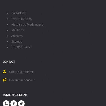
Calendrier
Effectif RC Lens
Histoire de MadeInLens
Mentions
Archives
Sitemap
Flux RSS
|
Atom
CONTACT
Contribuer sur MiL
Devenir annonceur
SUIVRE MADEINLENS