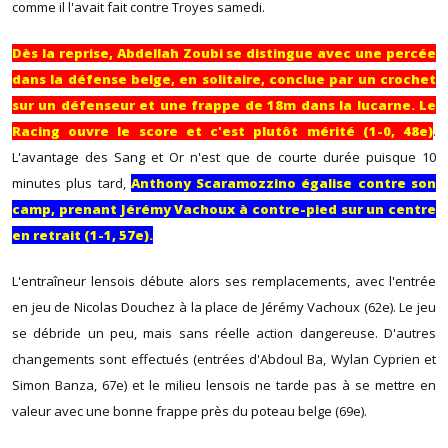
comme il l'avait fait contre Troyes samedi.
Dès la reprise, Abdellah Zoubi se distingue avec une percée
dans la défense belge, en solitaire, conclue par un crochet
sur un défenseur et une frappe de 18m dans la lucarne. Le
Racing ouvre le score et c'est plutôt mérité (1-0, 48e)
.
L'avantage des Sang et Or n'est que de courte durée puisque 10
minutes plus tard,
Anthony Scaramozzino égalise contre son
camp, prenant Jérémy Vachoux à contre-pied sur un centre
en retrait (1-1, 57e).
L'entraîneur lensois débute alors ses remplacements, avec l'entrée
en jeu de Nicolas Douchez à la place de Jérémy Vachoux (62e). Le jeu
se débride un peu, mais sans réelle action dangereuse. D'autres
changements sont effectués (entrées d'Abdoul Ba, Wylan Cyprien et
Simon Banza, 67e) et le milieu lensois ne tarde pas à se mettre en
valeur avec une bonne frappe près du poteau belge (69e).