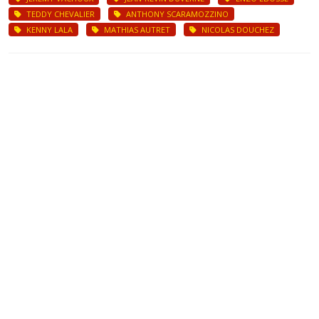
TEDDY CHEVALIER
ANTHONY SCARAMOZZINO
KENNY LALA
MATHIAS AUTRET
NICOLAS DOUCHEZ