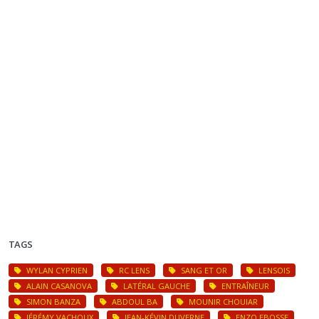
TAGS
WYLAN CYPRIEN
RC LENS
SANG ET OR
LENSOIS
ALAIN CASANOVA
LATÉRAL GAUCHE
ENTRAÎNEUR
SIMON BANZA
ABDOUL BA
MOUNIR CHOUIAR
JÉRÉMY VACHOUX
JEAN-KÉVIN DUVERNE
ENZO EBOSSE