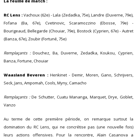
La feuille de match :
RC Lens :
Vachoux (62e) - Lala (Zedadka, 75e), Landre (Duverne, 79e),
Fofana (Ba, 67e), Cvetinovic, Scaramozzino (Ebosse, 79e) -
Bourigeaud, Bellegarde (Chouiar, 79e), Bostock (Cyprien, 67e) - Autret
(Banza, 67e), Zoubir (Fortuné, 75e)
Remplaçants :
Douchez, Ba, Duverne, Zedadka, Koukou, Cyprien,
Banza, Fortune, Chouiar
Waasland Beveren :
Henkinet - Demir, Moren, Gano, Schrijvers,
Seck, Jans, Ampomah, Cools, Myny, Camacho
Remplaçants :
De Schutter, Cuatu Mananga, Marquet, Drye, Goblet,
Vanzo
Au terme de cette première période, on remarque surtout la
domination du RC Lens, qui ne concrétise pas (une nouvelle fois)
leurs actions offensives. Pour la rencontre, Alain Casanova a