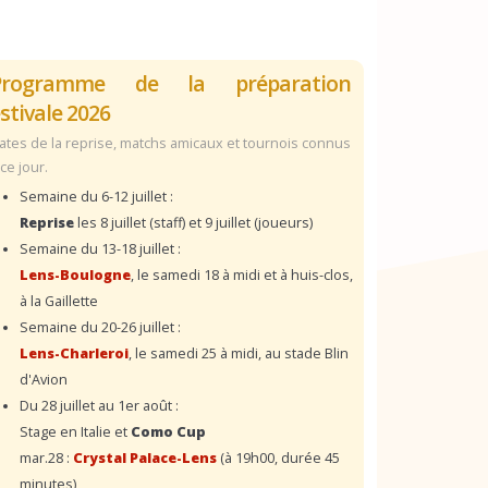
Programme de la préparation
stivale 2026
ates de la reprise, matchs amicaux et tournois connus
 ce jour.
Semaine du 6-12 juillet :
Reprise
les 8 juillet (staff) et 9 juillet (joueurs)
Semaine du 13-18 juillet :
Lens-Boulogne
, le samedi 18 à midi et à huis-clos,
à la Gaillette
Semaine du 20-26 juillet :
Lens-Charleroi
, le samedi 25 à midi, au stade Blin
d'Avion
Du 28 juillet au 1er août :
Stage en Italie et
Como Cup
mar.28 :
Crystal Palace-Lens
(à 19h00, durée 45
minutes)