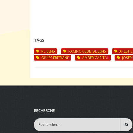
TAGS
RC LENS
RACING CLUB DE LENS
ATLETI
GILLES FRETIGNE
AMBER CAPITAL
JOSEP
RECHERCHE