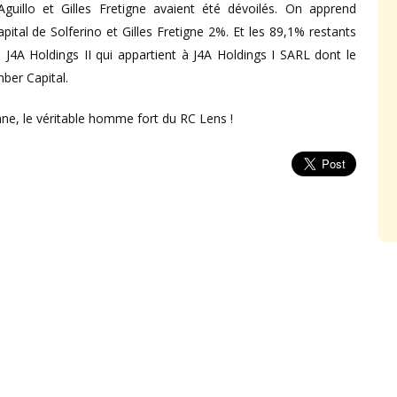
guillo et Gilles Fretigne avaient été dévoilés. On apprend
pital de Solferino et Gilles Fretigne 2%. Et les 89,1% restants
é J4A Holdings II qui appartient à J4A Holdings I SARL dont le
ber Capital.
nne, le véritable homme fort du RC Lens !