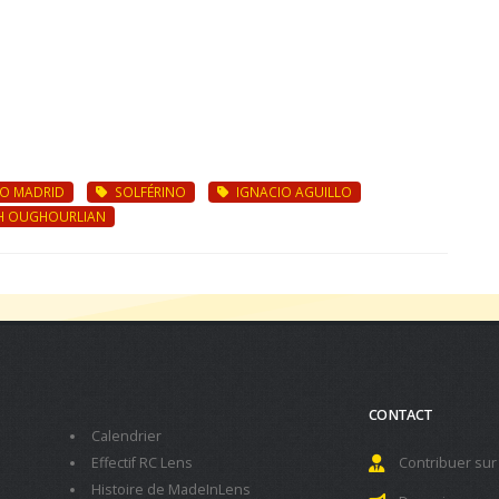
CO MADRID
SOLFÉRINO
IGNACIO AGUILLO
H OUGHOURLIAN
CONTACT
Calendrier
Effectif RC Lens
Contribuer sur
Histoire de MadeInLens