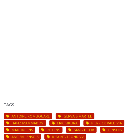
TAGS
ANTOINE KOMBOUARÉ
GERVAIS MARTEL
HAFIZ MAMMADOV
ERIC SIKORA
PIERRICK VALDIVIA
MADEINLENS
RC LENS
SANG ET OR
LENSOIS
ANCIEN LENSOIS
K SAINT-TROND VV