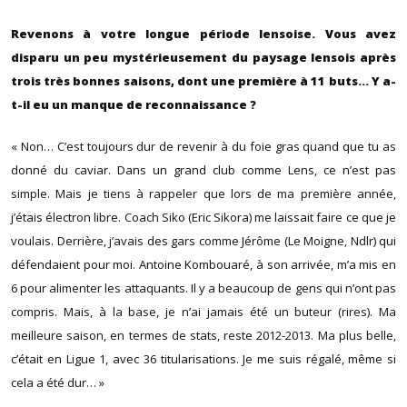
Revenons à votre longue période lensoise. Vous avez
disparu un peu mystérieusement du paysage lensois après
trois très bonnes saisons, dont une première à 11 buts… Y a-
t-il eu un manque de reconnaissance ?
« Non… C’est toujours dur de revenir à du foie gras quand que tu as
donné du caviar. Dans un grand club comme Lens, ce n’est pas
simple. Mais je tiens à rappeler que lors de ma première année,
j’étais électron libre. Coach Siko (Eric Sikora) me laissait faire ce que je
voulais. Derrière, j’avais des gars comme Jérôme (Le Moigne, Ndlr) qui
défendaient pour moi. Antoine Kombouaré, à son arrivée, m’a mis en
6 pour alimenter les attaquants. Il y a beaucoup de gens qui n’ont pas
compris. Mais, à la base, je n’ai jamais été un buteur (rires). Ma
meilleure saison, en termes de stats, reste 2012-2013. Ma plus belle,
c’était en Ligue 1, avec 36 titularisations. Je me suis régalé, même si
cela a été dur… »