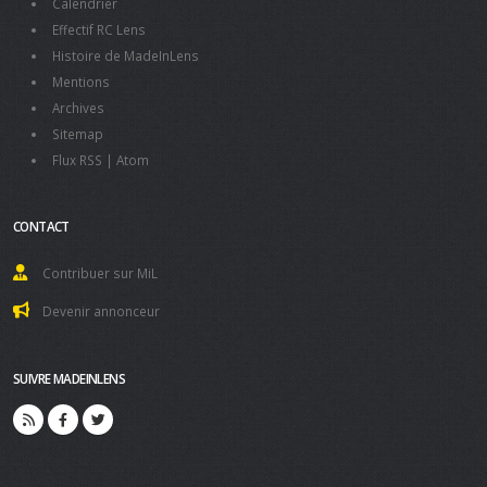
Calendrier
Effectif RC Lens
Histoire de MadeInLens
Mentions
Archives
Sitemap
Flux RSS
|
Atom
CONTACT
Contribuer sur MiL
Devenir annonceur
SUIVRE MADEINLENS