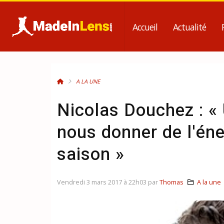
Accueil
Actualité
A LA UNE
Nicolas Douchez : « 
nous donner de l'éne
saison »
Vendredi 3 mars 2017 à 22h03 par
Thomas
A la une