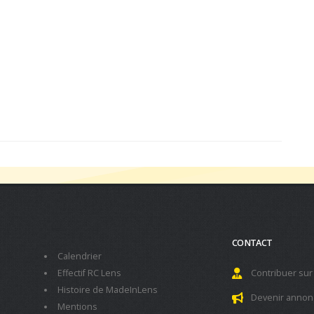
CONTACT
Calendrier
Effectif RC Lens
Contribuer sur
Histoire de MadeInLens
Devenir annon
Mentions