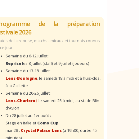
Programme de la préparation
stivale 2026
ates de la reprise, matchs amicaux et tournois connus
 ce jour.
Semaine du 6-12 juillet :
Reprise
les 8 juillet (staff) et 9 juillet (joueurs)
Semaine du 13-18 juillet :
Lens-Boulogne
, le samedi 18 à midi et à huis-clos,
à la Gaillette
Semaine du 20-26 juillet :
Lens-Charleroi
, le samedi 25 à midi, au stade Blin
d'Avion
Du 28 juillet au 1er août :
Stage en Italie et
Como Cup
mar.28 :
Crystal Palace-Lens
(à 19h00, durée 45
minutes)