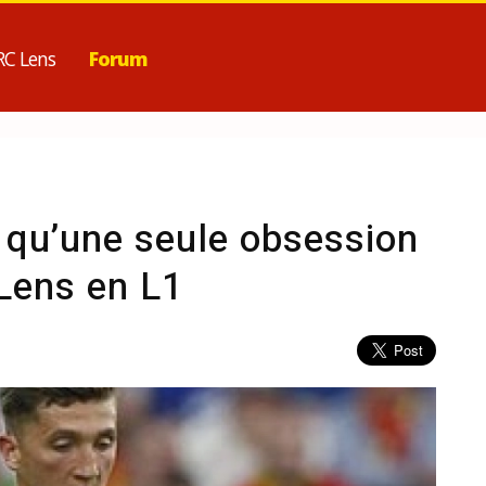
RC Lens
Forum
« qu’une seule obsession
 Lens en L1