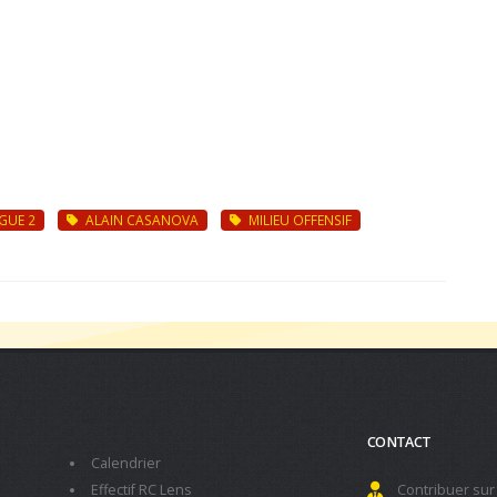
GUE 2
ALAIN CASANOVA
MILIEU OFFENSIF
CONTACT
Calendrier
Effectif RC Lens
Contribuer sur