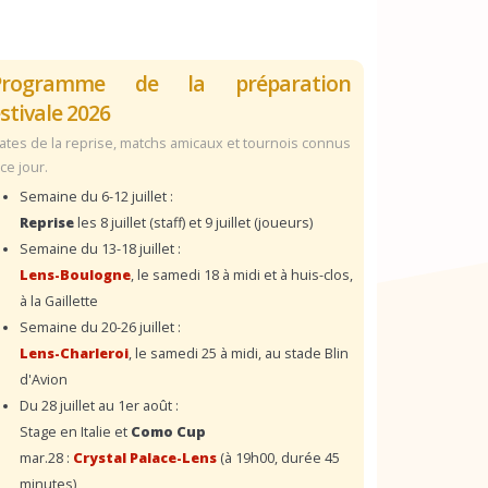
Programme de la préparation
stivale 2026
ates de la reprise, matchs amicaux et tournois connus
 ce jour.
Semaine du 6-12 juillet :
Reprise
les 8 juillet (staff) et 9 juillet (joueurs)
Semaine du 13-18 juillet :
Lens-Boulogne
, le samedi 18 à midi et à huis-clos,
à la Gaillette
Semaine du 20-26 juillet :
Lens-Charleroi
, le samedi 25 à midi, au stade Blin
d'Avion
Du 28 juillet au 1er août :
Stage en Italie et
Como Cup
mar.28 :
Crystal Palace-Lens
(à 19h00, durée 45
minutes)