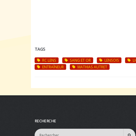
TAGS
RC LENS
SANG ET OR
LENSOIS
LI
ENTRAÎNEUR
MATHIAS AUTRET
RECHERCHE