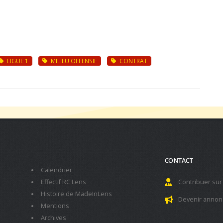
LIGUE 1
MILIEU OFFENSIF
CONTRAT
CONTACT
Calendrier
Effectif RC Lens
Contribuer sur
Histoire de MadeInLens
Devenir annon
Mentions
Archives