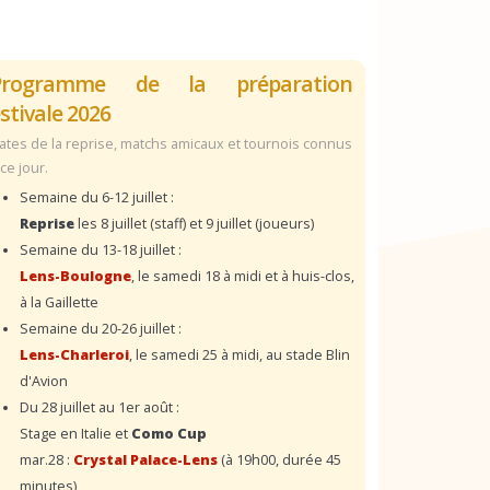
Programme de la préparation
stivale 2026
ates de la reprise, matchs amicaux et tournois connus
 ce jour.
Semaine du 6-12 juillet :
Reprise
les 8 juillet (staff) et 9 juillet (joueurs)
Semaine du 13-18 juillet :
Lens-Boulogne
, le samedi 18 à midi et à huis-clos,
à la Gaillette
Semaine du 20-26 juillet :
Lens-Charleroi
, le samedi 25 à midi, au stade Blin
d'Avion
Du 28 juillet au 1er août :
Stage en Italie et
Como Cup
mar.28 :
Crystal Palace-Lens
(à 19h00, durée 45
minutes)