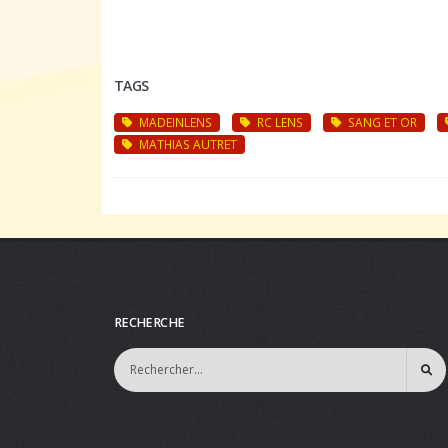
TAGS
MADEINLENS
RC LENS
SANG ET OR
MATHIAS AUTRET
RECHERCHE