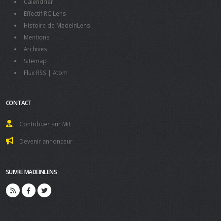
Calendrier
Effectif RC Lens
Histoire de MadeInLens
Mentions
Archives
Sitemap
Flux RSS
|
Atom
CONTACT
Contribuer sur MiL
Devenir annonceur
SUIVRE MADEINLENS