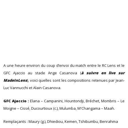
A une heure environ du coup d’envoi du match entre le RC Lens et le
GFC Ajaccio au stade Ange Casanova (
à suivre en live sur
MadeInLens
), voici quelles sont les compositions retenues par Jean-
Luc Vannucchi et Alain Casanova.
GFC Ajaccio :
Elana – Campanini, Hountondji, Bréchet, Mombris – Le
Moigne – Cissé, Ducourtioux (c.), Mulumba, M'Changama – Maah.
Remplaçants : Maury (g.), Dhiediou, Kemen, Tshibumbu, Benrahma