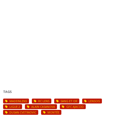
TAGS
MADEINLENS
RC LENS
SANG ET OR
LENSOIS
LIGUE 2
ALAIN CASANOVA
GFC AJACCIO
DUSAN CVETINOVIC
MONTÉE