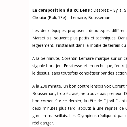
La composition du RC Lens :
Desprez – Sylla, S
Chouiar (Boli, 78e) – Lemaire, Boussemart
Les deux équipes proposent deux types différen
Marseillais, souvent plus petits et techniques. Dan
légèrement, s’installant dans la moitié de terrain du
A la 5e minute, Corentin Lemaire marque sur un ce
signalé hors-jeu. En vitesse et en technique, l’entr
le dessus, sans toutefois concrétiser par des actio
A la 23e minute, un bon contre lensois voit Corenti
Boussemart, trop écrasé, ne trouve pas preneur. Deu
bon corner. Sur ce dernier, la tête de Djibril Dian
deux minutes plus tard, aboutit à une reprise de
gardien marseillais. Les Olympiens répliquent par
réel danger.