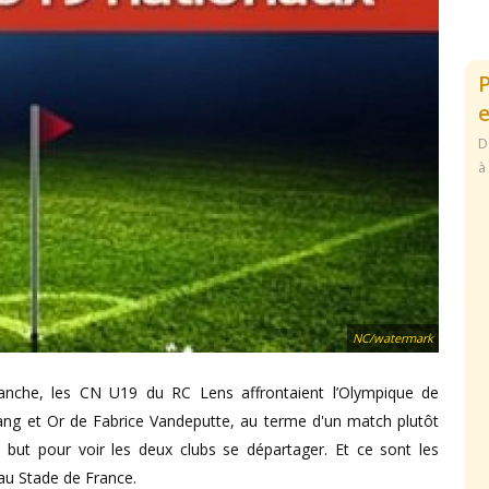
e
D
à
NC/watermark
anche, les CN U19 du RC Lens affrontaient l’Olympique de
 Sang et Or de Fabrice Vandeputte, au terme d'un match plutôt
au but pour voir les deux clubs se départager. Et ce sont les
 au Stade de France.