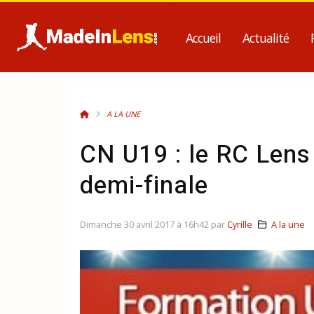
Accueil
Actualité
A LA UNE
CN U19 : le RC Lens
demi-finale
Dimanche 30 avril 2017 à 16h42 par
Cyrille
A la une