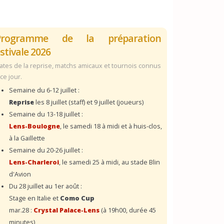
Programme de la préparation
stivale 2026
ates de la reprise, matchs amicaux et tournois connus
 ce jour.
Semaine du 6-12 juillet :
Reprise
les 8 juillet (staff) et 9 juillet (joueurs)
Semaine du 13-18 juillet :
Lens-Boulogne
, le samedi 18 à midi et à huis-clos,
à la Gaillette
Semaine du 20-26 juillet :
Lens-Charleroi
, le samedi 25 à midi, au stade Blin
d'Avion
Du 28 juillet au 1er août :
Stage en Italie et
Como Cup
mar.28 :
Crystal Palace-Lens
(à 19h00, durée 45
minutes)