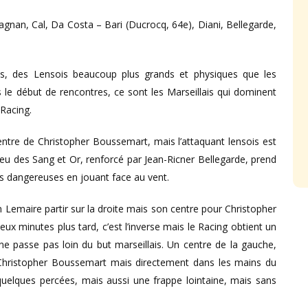
agnan, Cal, Da Costa – Bari (Ducrocq, 64e), Diani, Bellegarde,
ts, des Lensois beaucoup plus grands et physiques que les
s le début de rencontres, ce sont les Marseillais qui dominent
 Racing.
ntre de Christopher Boussemart, mais l’attaquant lensois est
ejeu des Sang et Or, renforcé par Jean-Ricner Bellegarde, prend
ns dangereuses en jouant face au vent.
n Lemaire partir sur la droite mais son centre pour Christopher
x minutes plus tard, c’est l’inverse mais le Racing obtient un
i ne passe pas loin du but marseillais. Un centre de la gauche,
 Christopher Boussemart mais directement dans les mains du
 quelques percées, mais aussi une frappe lointaine, mais sans