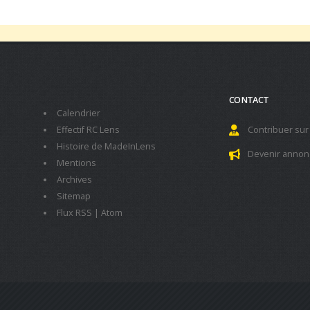
CONTACT
Calendrier
Effectif RC Lens
Contribuer sur
Histoire de MadeInLens
Devenir annon
Mentions
Archives
Sitemap
Flux RSS
|
Atom