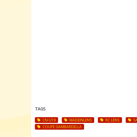
TAGS
CN U19
MADEINLENS
RC LENS
SA
COUPE GAMBARDELLA