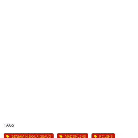
TAGS
BENJAMIN BOURIGEAUD
MADEINLENS
RC LENS