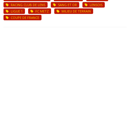
RACING CLUB DE LENS
SANG ET OR
LENSOIS
LIGUE 1
FC METZ
MILIEU DE TERRAIN
COUPE DE FRANCE