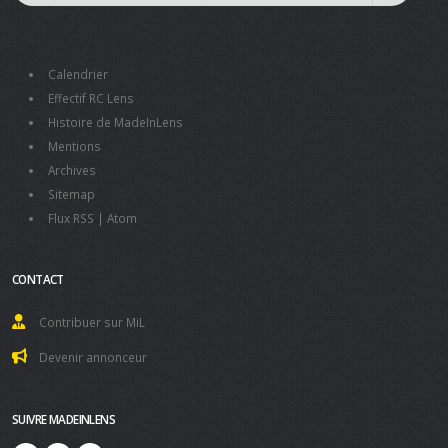
Calendrier
Effectif RC Lens
Histoire de MadeInLens
Mentions
Archives
Sitemap
Flux RSS
|
Atom
CONTACT
Contribuer sur MiL
Devenir annonceur
SUIVRE MADEINLENS