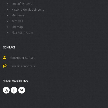
Effectif RC Lens
Histoire de MadeInLens
Mentions
Archives
Sitemap
Flux RSS
|
Atom
CONTACT
Contribuer sur MiL
Devenir annonceur
SUIVRE MADEINLENS