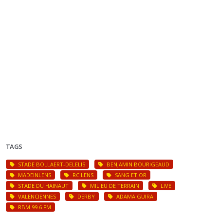
TAGS
STADE BOLLAERT-DELELIS
BENJAMIN BOURIGEAUD
MADEINLENS
RC LENS
SANG ET OR
STADE DU HAINAUT
MILIEU DE TERRAIN
LIVE
VALENCIENNES
DERBY
ADAMA GUIRA
RBM 99.6 FM