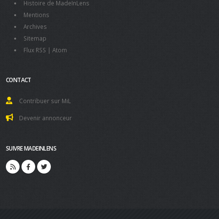
Histoire de MadeInLens
Mentions
Archives
Sitemap
Flux RSS
|
Atom
CONTACT
Contribuer sur MiL
Devenir annonceur
SUIVRE MADEINLENS