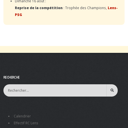
Dimanche 16 août :
Reprise de la compétition
: Trophée des Champions,
Lens-
PSG
RECHERCHE
Calendrier
Effectif RC Lens