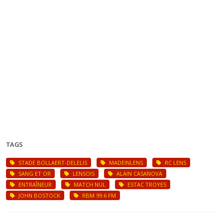
TAGS
STADE BOLLAERT-DELELIS
MADEINLENS
RC LENS
SANG ET OR
LENSOIS
ALAIN CASANOVA
ENTRAÎNEUR
MATCH NUL
ESTAC TROYES
JOHN BOSTOCK
RBM 99.6 FM