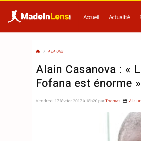
Accueil
Actualité
A LA UNE
Alain Casanova : « 
Fofana est énorme »
Vendredi 17 février 2017 à 18h20 par
Thomas
A la u