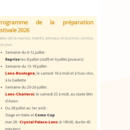
Programme de la préparation
stivale 2026
ates de la reprise, matchs amicaux et tournois connus
 ce jour.
Semaine du 6-12 juillet :
Reprise
les 8 juillet (staff) et 9 juillet (joueurs)
Semaine du 13-18 juillet :
Lens-Boulogne
, le samedi 18 à midi et à huis-clos,
à la Gaillette
Semaine du 20-26 juillet :
Lens-Charleroi
, le samedi 25 à midi, au stade Blin
d'Avion
Du 28 juillet au 1er août :
Stage en Italie et
Como Cup
mar.28 :
Crystal Palace-Lens
(à 19h00, durée 45
minutes)