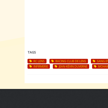
TAGS
RC LENS
RACING CLUB DE LENS
SANG E
INFIRMERIE
JEAN-KÉVIN DUVERNE
MOHAM