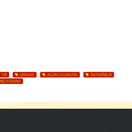
T OR
LENSOIS
ALAIN CASANOVA
ENTRAÎNEUR
ED FOFANA