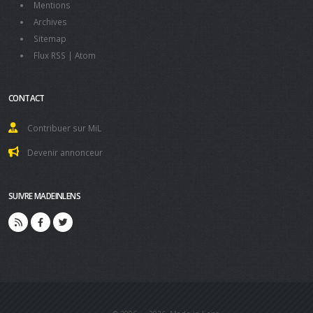
Mentions
Archives
Sitemap
Flux RSS
|
Atom
CONTACT
Contribuer sur MiL
Devenir annonceur
SUIVRE MADEINLENS