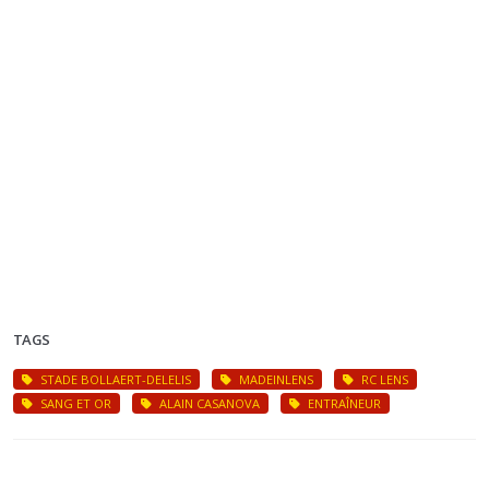
TAGS
STADE BOLLAERT-DELELIS
MADEINLENS
RC LENS
SANG ET OR
ALAIN CASANOVA
ENTRAÎNEUR