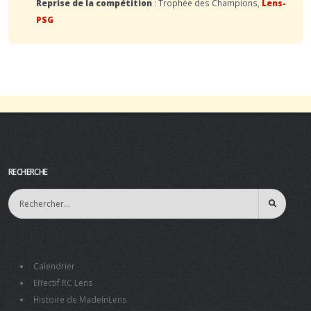
Reprise de la compétition
: Trophée des Champions,
Lens-
PSG
RECHERCHE
Calendrier
Effectif RC Lens
Histoire de MadeInLens