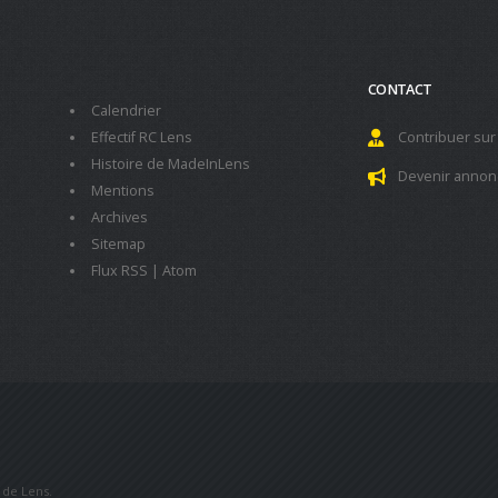
CONTACT
Calendrier
Effectif RC Lens
Contribuer sur
Histoire de MadeInLens
Devenir annon
Mentions
Archives
Sitemap
Flux RSS
|
Atom
b de Lens.