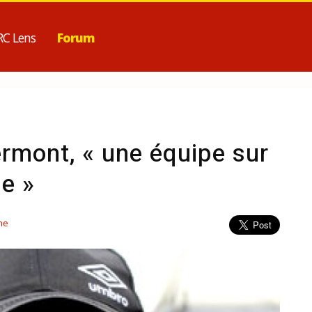
RC Lens
Forum
ermont, « une équipe sur
e »
ne