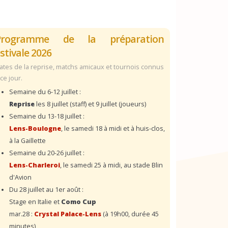
Programme de la préparation
stivale 2026
ates de la reprise, matchs amicaux et tournois connus
 ce jour.
Semaine du 6-12 juillet :
Reprise
les 8 juillet (staff) et 9 juillet (joueurs)
Semaine du 13-18 juillet :
Lens-Boulogne
, le samedi 18 à midi et à huis-clos,
à la Gaillette
Semaine du 20-26 juillet :
Lens-Charleroi
, le samedi 25 à midi, au stade Blin
d'Avion
Du 28 juillet au 1er août :
Stage en Italie et
Como Cup
mar.28 :
Crystal Palace-Lens
(à 19h00, durée 45
minutes)