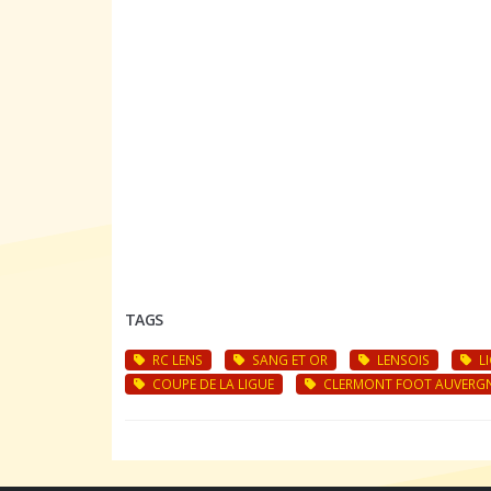
TAGS
RC LENS
SANG ET OR
LENSOIS
LI
COUPE DE LA LIGUE
CLERMONT FOOT AUVERGN