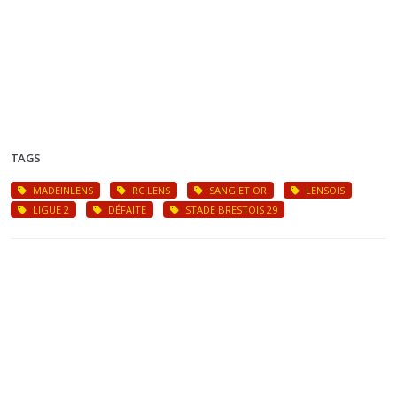
TAGS
MADEINLENS
RC LENS
SANG ET OR
LENSOIS
LIGUE 2
DÉFAITE
STADE BRESTOIS 29