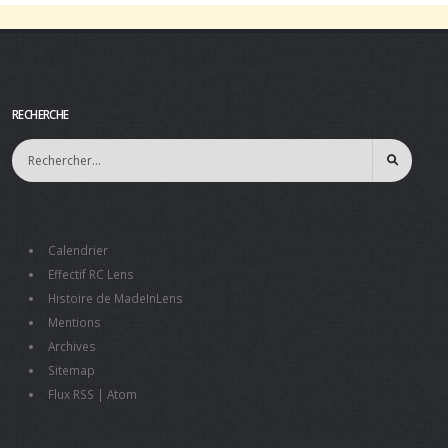
RECHERCHE
Calendrier
Effectif RC Lens
Histoire de MadeInLens
Mentions
Archives
Sitemap
Flux RSS
|
Atom