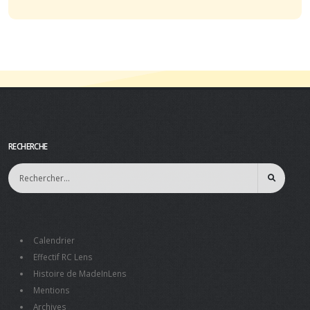
RECHERCHE
Calendrier
Effectif RC Lens
Histoire de MadeInLens
Mentions
Archives