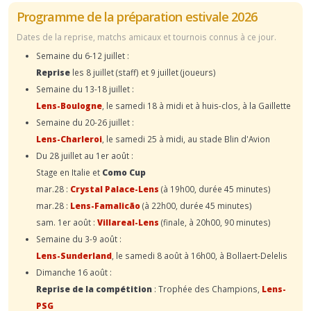
Programme de la préparation estivale 2026
Dates de la reprise, matchs amicaux et tournois connus à ce jour.
Semaine du 6-12 juillet :
Reprise
les 8 juillet (staff) et 9 juillet (joueurs)
Semaine du 13-18 juillet :
Lens-Boulogne
, le samedi 18 à midi et à huis-clos, à la Gaillette
Semaine du 20-26 juillet :
Lens-Charleroi
, le samedi 25 à midi, au stade Blin d'Avion
Du 28 juillet au 1er août :
Stage en Italie et
Como Cup
mar.28 :
Crystal Palace-Lens
(à 19h00, durée 45 minutes)
mar.28 :
Lens-Famalicão
(à 22h00, durée 45 minutes)
sam. 1er août :
Villareal-Lens
(finale, à 20h00, 90 minutes)
Semaine du 3-9 août :
Lens-Sunderland
, le samedi 8 août à 16h00, à Bollaert-Delelis
Dimanche 16 août :
Reprise de la compétition
: Trophée des Champions,
Lens-
PSG