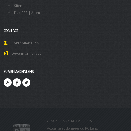
Sitemap
Flux RSS
|
Atom
CONTACT
Contribuer sur MiL
Devenir annonceur
SUIVRE MADEINLENS
© 2006 — 2026. Made in Lens.
Actualité et données du RC Lens.