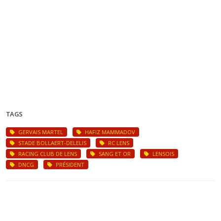
TAGS
GERVAIS MARTEL
HAFIZ MAMMADOV
STADE BOLLAERT-DELELIS
RC LENS
RACING CLUB DE LENS
SANG ET OR
LENSOIS
DNCG
PRÉSIDENT