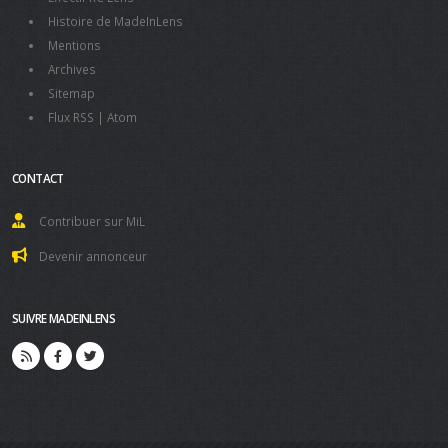
Histoire de MadeInLens
Mentions
Archives
Sitemap
Flux RSS
|
Atom
CONTACT
Contribuer sur MiL
Devenir annonceur
SUIVRE MADEINLENS