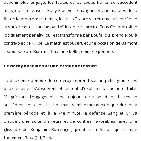
devenir plus engagé, les fautes et les coups-francs se succèdent
mais, du côté lensois, Rudy Riou veille au grain. A cinq minutes de la
fin de la première mi-temps, le Lillois Traoré se retrouve à l'entrée de
la surface et est fauché par Loïck Landre, l'arbitre Tony Chapron siffle
logiquement penalty, qui est transformé par Boufal qui prend Riou à
contre-pied (1-1, 40e) Le match est ouvert, et une occasion de Balmont
repoussée par Riou met fin à une belle première période.
Le derby bascule sur une erreur défensive
La deuxième période de ce derby reprend sur un petit rythme, les
deux équipes s'observent et tentent d'exploiter la moindre faille.
Malgré tout, l'engagement est toujours de mise et les fautes se
succèdent. Lens tient le choc mais semble moins bien que durant la
première période et, à la 74e minute, la défense Sang et Or va
craquer, une suite d'erreurs et de contres favorables, avec une
glissade de Benjamin Boulenger, profitent à Sidibé qui trompe
facilement Riou (2-1, 74e).