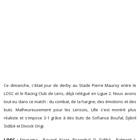
Ce dimanche, c'était jour de derby au Stade Pierre Mauroy entre le
LOSC et le Racing Club de Lens, déjà relégué en Ligue 2. Nous avons
tout eu dans ce match : du combat, de la hargne, des émotions et des
buts. Malheureusement pour les Lensois, Lille s'est montré plus
réaliste et s'impose 3-1 grâce à des buts de Sofiance Boufal, Djibril
Sidibé et Divock Origi.
LOSC :
Enyeama - Pavard, Kjaer, Rozenhal, D. Sidibé - Balmont, I.