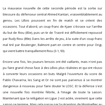
La mauvaise nouvelle de cette seconde période est la sortie sur
blessure du défenseur central Ahmed Kantari, vraisemblablement au
genou. Les Lillois poussent en fin de match et se créent des
occasions. Tout d'abord, un coup-franc de Kjaer s'écrase sur l'arrête
du but de Riou (83e), puis un tir de Traoré est difficilement repoussé
par Rudy Riou (89e). Dans les arrêts de jeu, à la suite d'un coup-franc
mal tiré par Boulenger, Balmont part en contre et centre pour Origi,
qui vient battre tranquillement Riou (3-1, 93).
Encore une fois, les joueurs lensois ont été vaillants, mais n'ont pas
pu faire grand chose face à des Lillois plus réalistes et qui ont réussi
à convertir leurs occasions en buts. Malgré l'ouverture du score de
Pablo Chavarria, les Sang et Or ne sont pas parvenus à se montrer
dangereux à nouveau pour faire douter le LOSC. Et la défense s'est
une nouvelle fois montrée fébrile, à l'image de toute la saison.
Maintenant que la relégation en Ligue 2 est actée, vivement que cette
saison se termine. Mais cela passe par la réception de Montpellier au