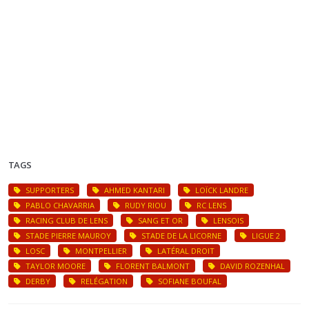
TAGS
SUPPORTERS
AHMED KANTARI
LOÏCK LANDRE
PABLO CHAVARRIA
RUDY RIOU
RC LENS
RACING CLUB DE LENS
SANG ET OR
LENSOIS
STADE PIERRE MAUROY
STADE DE LA LICORNE
LIGUE 2
LOSC
MONTPELLIER
LATÉRAL DROIT
TAYLOR MOORE
FLORENT BALMONT
DAVID ROZENHAL
DERBY
RELÉGATION
SOFIANE BOUFAL