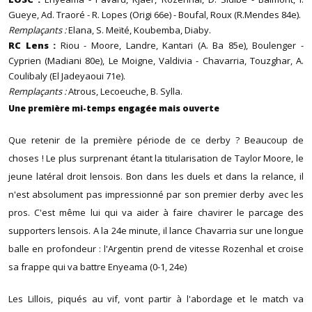
Gueye, Ad. Traoré - R. Lopes (Origi 66e) - Boufal, Roux (R.Mendes 84e).
Remplaçants :
Elana, S. Meïté, Koubemba, Diaby.
RC Lens :
Riou - Moore, Landre, Kantari (A. Ba 85e), Boulenger -
Cyprien (Madiani 80e), Le Moigne, Valdivia - Chavarria, Touzghar, A.
Coulibaly (El Jadeyaoui 71e).
Remplaçants :
Atrous, Lecoeuche, B. Sylla.
Une première mi-temps engagée mais ouverte
Que retenir de la première période de ce derby ? Beaucoup de
choses ! Le plus surprenant étant la titularisation de Taylor Moore, le
jeune latéral droit lensois. Bon dans les duels et dans la relance, il
n'est absolument pas impressionné par son premier derby avec les
pros. C'est même lui qui va aider à faire chavirer le parcage des
supporters lensois. A la 24e minute, il lance Chavarria sur une longue
balle en profondeur : l'Argentin prend de vitesse Rozenhal et croise
sa frappe qui va battre Enyeama (0-1, 24e)
Les Lillois, piqués au vif, vont partir à l'abordage et le match va