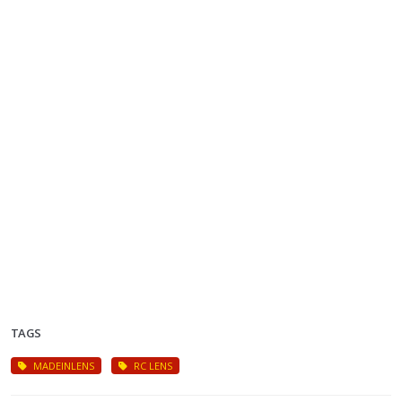
TAGS
MADEINLENS
RC LENS