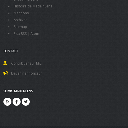
Histoire de MadeInLens
Mentions
Archives
Sitemap
Flux RSS
|
Atom
CONTACT
Contribuer sur MiL
Devenir annonceur
SUIVRE MADEINLENS