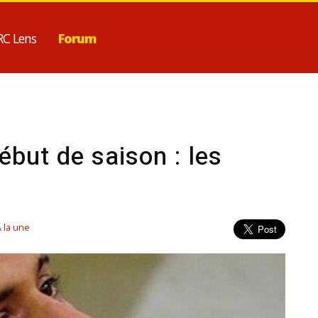
RC Lens
Forum
ébut de saison : les
A la une