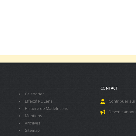
CONTACT
Calendrier
Effectif RC Lens
Contribuer sur
Histoire de MadeInLens
Devenir annon
Mentions
Archives
Sitemap