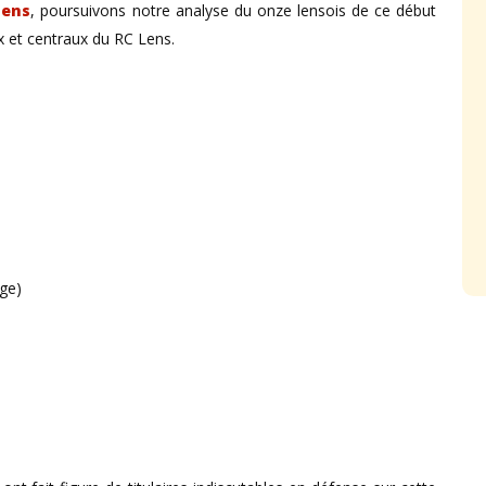
iens
, poursuivons notre analyse du onze lensois de ce début
ux et centraux du RC Lens.
uge)