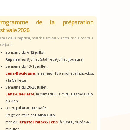
Programme de la préparation
stivale 2026
ates de la reprise, matchs amicaux et tournois connus
 ce jour.
Semaine du 6-12 juillet :
Reprise
les 8 juillet (staff) et 9 juillet (joueurs)
Semaine du 13-18 juillet :
Lens-Boulogne
, le samedi 18 à midi et à huis-clos,
à la Gaillette
Semaine du 20-26 juillet :
Lens-Charleroi
, le samedi 25 à midi, au stade Blin
d'Avion
Du 28 juillet au 1er août :
Stage en Italie et
Como Cup
mar.28 :
Crystal Palace-Lens
(à 19h00, durée 45
minutes)