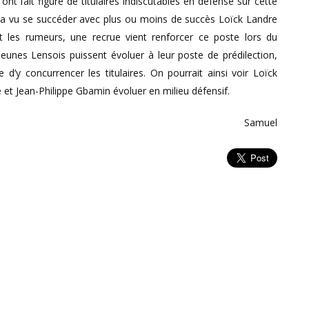
nt fait figure de titulaires indiscutables en défense sur cette
it a vu se succéder avec plus ou moins de succès Loïck Landre
t les rumeurs, une recrue vient renforcer ce poste lors du
eunes Lensois puissent évoluer à leur poste de prédilection,
d’y concurrencer les titulaires. On pourrait ainsi voir Loïck
et Jean-Philippe Gbamin évoluer en milieu défensif.
Samuel