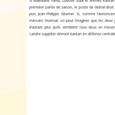
Si Alaeddine Yahia, Ludovic Baal et Ahmed Kantari o
première partie de saison, le poste de latéral dro
puis Jean-Philippe Gbamin. Si, comme l’annoncen
mercato hivernal, on peut imaginer que les deux j
d’autant plus qu’ils semblent tous deux en mesure 
Landre suppléer Ahmed Kantari en défense centrale 